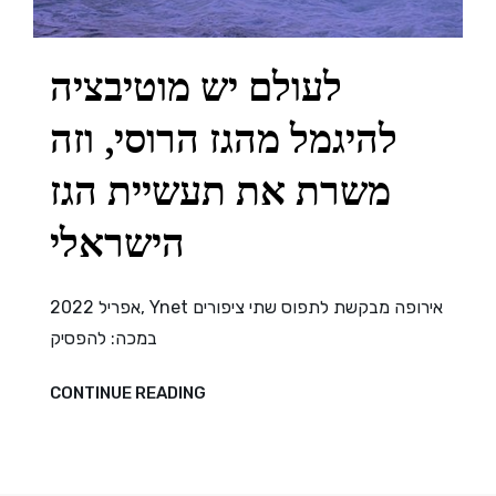
לעולם יש מוטיבציה
להיגמל מהגז הרוסי, וזה
משרת את תעשיית הגז
הישראלי
אפריל 2022, Ynet אירופה מבקשת לתפוס שתי ציפורים
במכה: להפסיק
לעולם
CONTINUE READING
יש
מוטיבציה
להיגמל
מהגז
הרוסי,
וזה
משרת
את
תעשיית
הגז
הישראלי