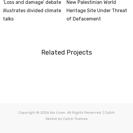
Post
‘Loss and damage’ debate
New Palestinian World
illustrates divided climate
Heritage Site Under Threat
navigation
talks
of Defacement
Related Projects
Copyright © 2026
Ido Liven
. All Rights Reserved. | Catch
Sketch by
Catch Themes