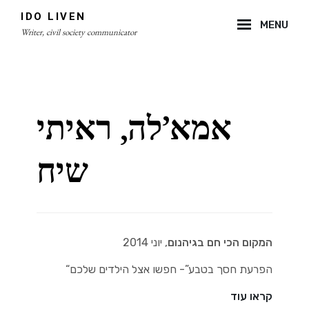
Skip
IDO LIVEN
MENU
to
Writer, civil society communicator
content
Site
Overlay
אמא’לה, ראיתי
שיח
המקום הכי חם בגיהנום
, יוני 2014
“הפרעת חסך בטבע”- חפשו אצל הילדים שלכם
קראו עוד